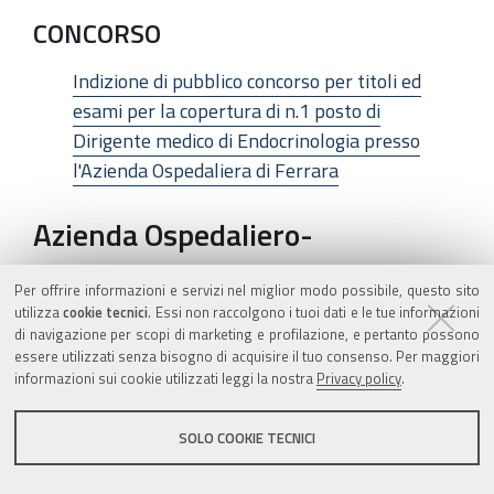
CONCORSO
Indizione di pubblico concorso per titoli ed
esami per la copertura di n.1 posto di
Dirigente medico di Endocrinologia presso
l'Azienda Ospedaliera di Ferrara
Azienda Ospedaliero-
Universitaria di Modena
Per offrire informazioni e servizi nel miglior modo possibile, questo sito
utilizza
cookie tecnici
. Essi non raccolgono i tuoi dati e le tue informazioni
CONCORSO
di navigazione per scopi di marketing e profilazione, e pertanto possono
essere utilizzati senza bisogno di acquisire il tuo consenso. Per maggiori
informazioni sui cookie utilizzati leggi la nostra
Privacy policy
.
Concorso pubblico per titoli ed esami per la
copertura di n. 1 posto di Dirigente medico –
SOLO COOKIE TECNICI
disciplina: “Anatomia Patologica, per le
esigenze del Dipartimento Interaziendale ad