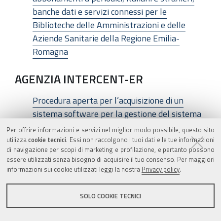
banche dati e servizi connessi per le
Biblioteche delle Amministrazioni e delle
Aziende Sanitarie della Regione Emilia-
Romagna
AGENZIA INTERCENT-ER
Procedura aperta per l’acquisizione di un
sistema software per la gestione del sistema
informativo del Servizio Trasfusionale delle
Per offrire informazioni e servizi nel miglior modo possibile, questo sito
Aziende della Regione Emilia-Romagna e dei
utilizza
cookie tecnici
. Essi non raccolgono i tuoi dati e le tue informazioni
di navigazione per scopi di marketing e profilazione, e pertanto possono
relativi servizi
essere utilizzati senza bisogno di acquisire il tuo consenso. Per maggiori
informazioni sui cookie utilizzati leggi la nostra
Privacy policy
.
AGENZIA INTERCENT-ER
SOLO COOKIE TECNICI
Procedura aperta per il servizio di Tesoreria
per le Aziende Sanitarie della Regione Emilia-