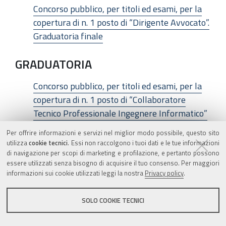
Concorso pubblico, per titoli ed esami, per la
copertura di n. 1 posto di “Dirigente Avvocato”.
Graduatoria finale
GRADUATORIA
Concorso pubblico, per titoli ed esami, per la
copertura di n. 1 posto di “Collaboratore
Tecnico Professionale Ingegnere Informatico”
– cat. D per le esigenze dell’Azienda USL di
Per offrire informazioni e servizi nel miglior modo possibile, questo sito
Modena
utilizza
cookie tecnici
. Essi non raccolgono i tuoi dati e le tue informazioni
di navigazione per scopi di marketing e profilazione, e pertanto possono
essere utilizzati senza bisogno di acquisire il tuo consenso. Per maggiori
Azienda Unità Sanitaria Locale
informazioni sui cookie utilizzati leggi la nostra
Privacy policy
.
di Piacenza
SOLO COOKIE TECNICI
GRADUATORIA