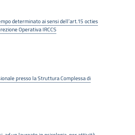
 tempo determinato ai sensi dell’art.15 octies
Direzione Operativa IRCCS
sionale presso la Struttura Complessa di
, ad un laureato in psicologia, per attività