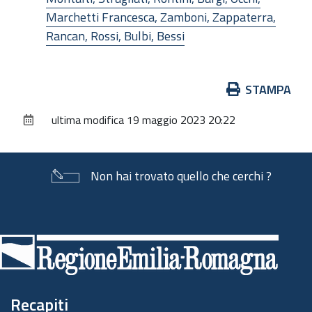
Marchetti Francesca, Zamboni, Zappaterra,
Rancan, Rossi, Bulbi, Bessi
Azioni
STAMPA
sul
ultima modifica
19 maggio 2023 20:22
documento
Non hai trovato quello che cerchi ?
Piè
di
pagina
Recapiti