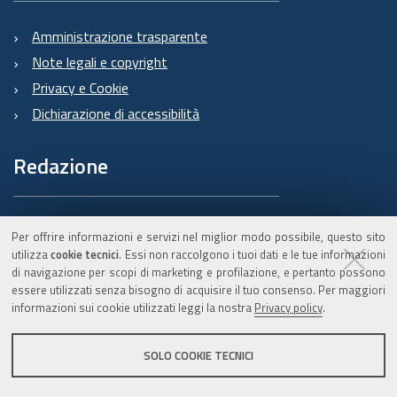
Amministrazione trasparente
Note legali e copyright
Privacy e Cookie
Dichiarazione di accessibilità
Redazione
Informazioni sul Burert
Per offrire informazioni e servizi nel miglior modo possibile, questo sito
e contatti
utilizza
cookie tecnici
. Essi non raccolgono i tuoi dati e le tue informazioni
di navigazione per scopi di marketing e profilazione, e pertanto possono
essere utilizzati senza bisogno di acquisire il tuo consenso. Per maggiori
informazioni sui cookie utilizzati leggi la nostra
Privacy policy
.
C.F. 800.625.903.79
SOLO COOKIE TECNICI