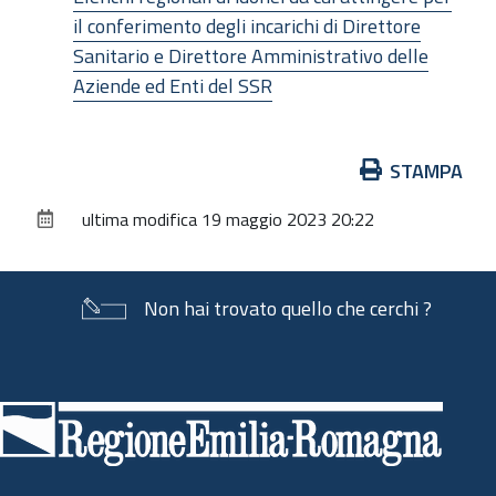
il conferimento degli incarichi di Direttore
Sanitario e Direttore Amministrativo delle
Aziende ed Enti del SSR
Azioni
STAMPA
sul
ultima modifica
19 maggio 2023 20:22
documento
Non hai trovato quello che cerchi ?
Piè
di
pagina