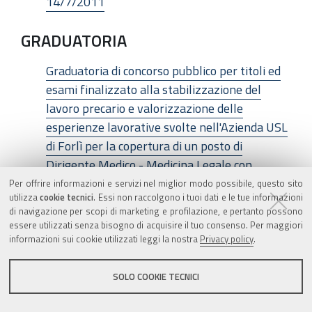
14/7/2011
GRADUATORIA
Graduatoria di concorso pubblico per titoli ed
esami finalizzato alla stabilizzazione del
lavoro precario e valorizzazione delle
esperienze lavorative svolte nell'Azienda USL
di Forlì per la copertura di un posto di
Dirigente Medico - Medicina Legale con
rapporto di lavoro esclusivo - Approvata con
Per offrire informazioni e servizi nel miglior modo possibile, questo sito
utilizza
cookie tecnici
. Essi non raccolgono i tuoi dati e le tue informazioni
delibera n. 246 del 28/7/2011
di navigazione per scopi di marketing e profilazione, e pertanto possono
essere utilizzati senza bisogno di acquisire il tuo consenso. Per maggiori
GRADUATORIA
informazioni sui cookie utilizzati leggi la nostra
Privacy policy
.
Graduatoria dell’avviso pubblico, per soli titoli,
SOLO COOKIE TECNICI
scaduto in data 26/4/2011 per Dirigente
medico di Cardiologia, approvata con