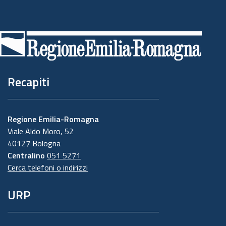
Piè
di
pagina
Recapiti
Regione Emilia-Romagna
Viale Aldo Moro, 52
40127 Bologna
Centralino
051 5271
Cerca telefoni o indirizzi
URP