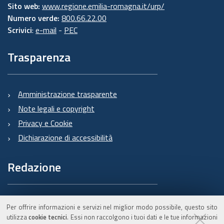
Sito web:
www.regione.emilia-romagna.it/urp/
Numero verde:
800.66.22.00
Scrivici
:
e-mail
-
PEC
Trasparenza
Amministrazione trasparente
Note legali e copyright
Privacy e Cookie
Dichiarazione di accessibilità
Redazione
Informazioni sul Burert
Per offrire informazioni e servizi nel miglior modo possibile, questo sito
e contatti
utilizza
cookie tecnici
. Essi non raccolgono i tuoi dati e le tue informazioni