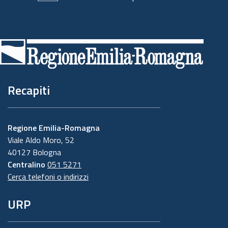
Piè
di
pagina
Recapiti
Regione Emilia-Romagna
Viale Aldo Moro, 52
40127 Bologna
Centralino
051 5271
Cerca telefoni o indirizzi
URP