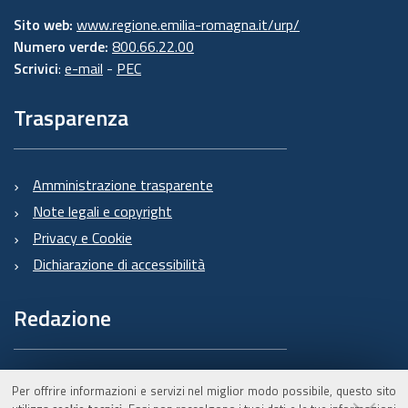
Sito web:
www.regione.emilia-romagna.it/urp/
Numero verde:
800.66.22.00
Scrivici
:
e-mail
-
PEC
Trasparenza
Amministrazione trasparente
Note legali e copyright
Privacy e Cookie
Dichiarazione di accessibilità
Redazione
Informazioni sul Burert
Per offrire informazioni e servizi nel miglior modo possibile, questo sito
e contatti