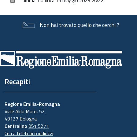
ultima modifica
19 maggio 2023 20:22
documento
Non hai trovato quello che cerchi ?
Piè
di
pagina
Recapiti
Regione Emilia-Romagna
Viale Aldo Moro, 52
40127 Bologna
Centralino
051 5271
Cerca telefoni o indirizzi