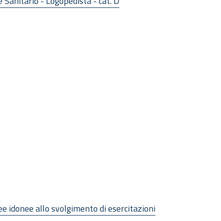
 Sanitario - Logopedista - cat. D
ee idonee allo svolgimento di esercitazioni