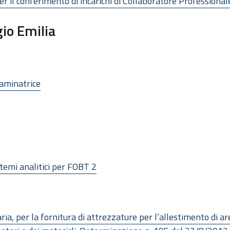
r il conferimento di incarichi di Collaboratore Professionale
io Emilia
aminatrice
stemi analitici per FOBT 2
ia, per la fornitura di attrezzature per l’allestimento di ar