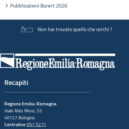
Pubblicazioni Burert 2026
Non hai trovato quello che cerchi ?
Piè
di
pagina
Recapiti
Regione Emilia-Romagna
Viale Aldo Moro, 52
40127 Bologna
Centralino
051 5271