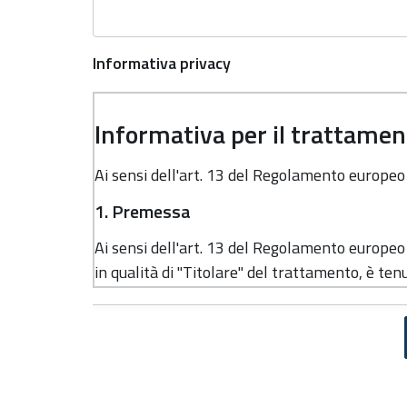
Informativa privacy
Informativa per il trattament
Ai sensi dell'art. 13 del Regolamento europe
1. Premessa
Ai sensi dell'art. 13 del Regolamento europe
in qualità di "Titolare" del trattamento, è tenu
dati personali.
2. Identità e dati di contatto del titolar
Il Titolare del trattamento dei dati personali 
Regione Emilia-Romagna, con sede in Bologna,