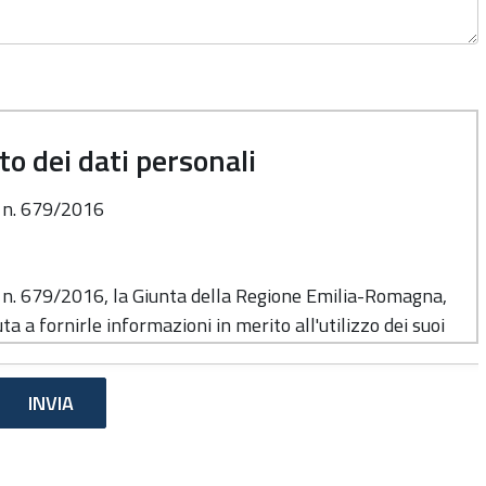
o dei dati personali
o n. 679/2016
o n. 679/2016, la Giunta della Regione Emilia-Romagna,
ta a fornirle informazioni in merito all'utilizzo dei suoi
e del trattamento
di cui alla presente informativa è la Giunta della
 Viale Aldo Moro n. 52, cap. 40127.