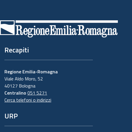
Piè
di
pagina
Recapiti
Regione Emilia-Romagna
Viale Aldo Moro, 52
40127 Bologna
Centralino
051 5271
Cerca telefoni o indirizzi
URP