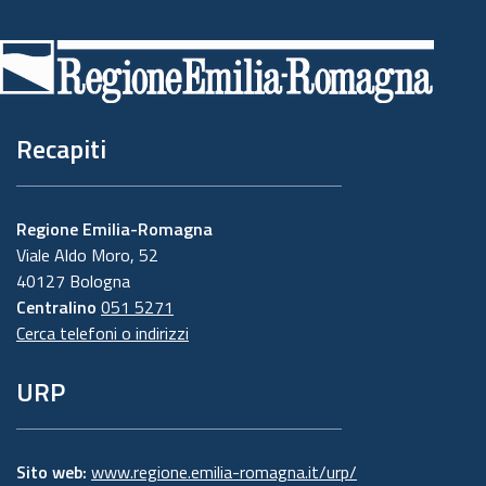
Piè
di
pagina
Recapiti
Regione Emilia-Romagna
Viale Aldo Moro, 52
40127 Bologna
Centralino
051 5271
Cerca telefoni o indirizzi
URP
Sito web:
www.regione.emilia-romagna.it/urp/