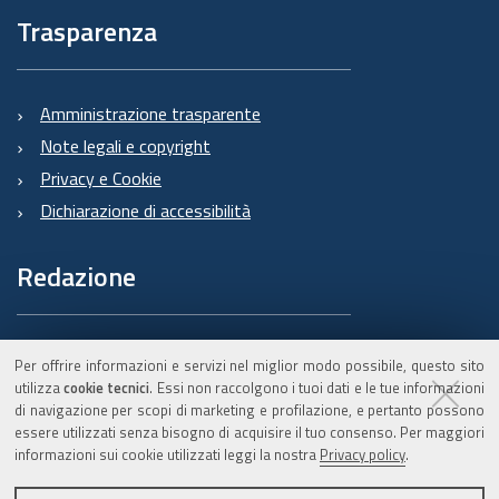
materia di trattamento, ivi compreso il profilo
Trasparenza
della sicurezza dei dati.
Formalizziamo istruzioni, compiti ed oneri in
capo a tali soggetti terzi con la designazione
Amministrazione trasparente
degli stessi a "Responsabili del trattamento".
Note legali e copyright
Sottoponiamo tali soggetti a verifiche
Privacy e Cookie
periodiche al fine di constatare il mantenimento
Dichiarazione di accessibilità
dei livelli di garanzia registrati in occasione
dell'affidamento dell'incarico iniziale.
Redazione
5. Soggetti autorizzati al trattamento
I Suoi dati personali sono trattati da personale
Informazioni sul Burert
Per offrire informazioni e servizi nel miglior modo possibile, questo sito
interno previamente autorizzato e designato
e contatti
utilizza
cookie tecnici
. Essi non raccolgono i tuoi dati e le tue informazioni
quale incaricato del trattamento, a cui sono
di navigazione per scopi di marketing e profilazione, e pertanto possono
essere utilizzati senza bisogno di acquisire il tuo consenso. Per maggiori
impartite idonee istruzioni in ordine a misure,
informazioni sui cookie utilizzati leggi la nostra
Privacy policy
.
accorgimenti, modus operandi, tutti volti alla
C.F. 800.625.903.79
concreta tutela dei suoi dati personali.