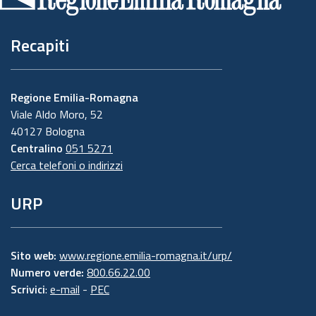
pagina
Recapiti
Regione Emilia-Romagna
Viale Aldo Moro, 52
40127 Bologna
Centralino
051 5271
Cerca telefoni o indirizzi
URP
Sito web:
www.regione.emilia-romagna.it/urp/
Numero verde:
800.66.22.00
Scrivici
:
e-mail
-
PEC