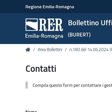
Regione Emilia-Romagna
Bollettino Uf
(BURERT)
Tu
Home
Area Bollettini
n.180 del 14.06.2024 (
sei
qui:
Contatti
Compila questo form per contattare i gesto
Nome