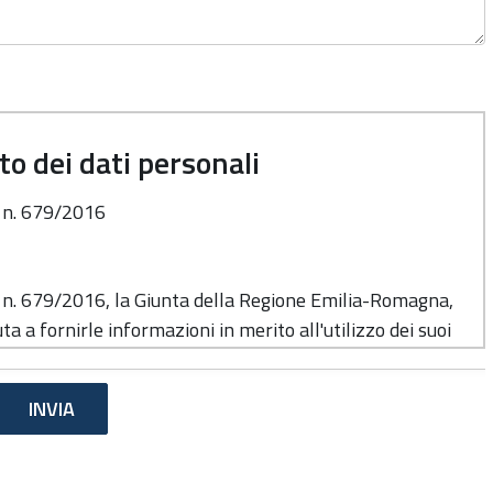
o dei dati personali
o n. 679/2016
o n. 679/2016, la Giunta della Regione Emilia-Romagna,
ta a fornirle informazioni in merito all'utilizzo dei suoi
e del trattamento
di cui alla presente informativa è la Giunta della
 Viale Aldo Moro n. 52, cap. 40127.