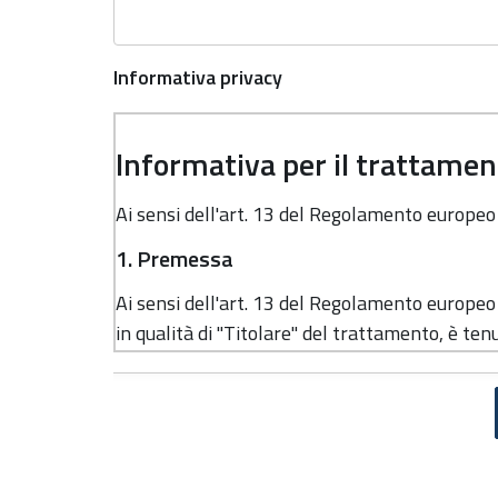
Informativa privacy
Informativa per il trattament
Ai sensi dell'art. 13 del Regolamento europe
1. Premessa
Ai sensi dell'art. 13 del Regolamento europe
in qualità di "Titolare" del trattamento, è tenu
dati personali.
2. Identità e dati di contatto del titolar
Il Titolare del trattamento dei dati personali 
Regione Emilia-Romagna, con sede in Bologna,