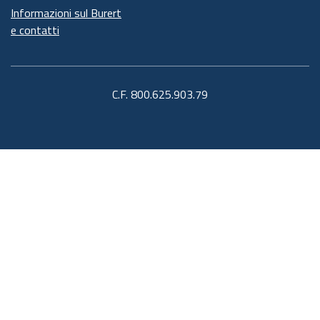
Informazioni sul Burert
e contatti
C.F. 800.625.903.79