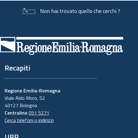
Non hai trovato quello che cerchi ?
Piè
di
pagina
Recapiti
Regione Emilia-Romagna
Viale Aldo Moro, 52
40127 Bologna
Centralino
051 5271
Cerca telefoni o indirizzi
URP