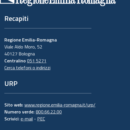
pagina
Recapiti
Regione Emilia-Romagna
Viale Aldo Moro, 52
40127 Bologna
Centralino
051 5271
Cerca telefoni o indirizzi
URP
Sito web:
www.regione.emilia-romagna.it/urp/
Numero verde:
800.66.22.00
Scrivici
:
e-mail
-
PEC