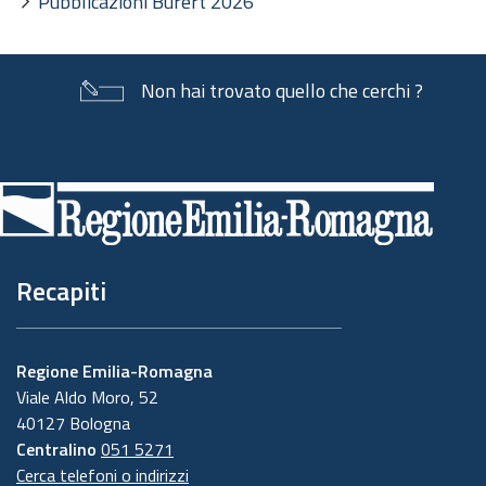
Pubblicazioni Burert 2026
Non hai trovato quello che cerchi ?
Piè
di
pagina
Recapiti
Regione Emilia-Romagna
Viale Aldo Moro, 52
40127 Bologna
Centralino
051 5271
Cerca telefoni o indirizzi