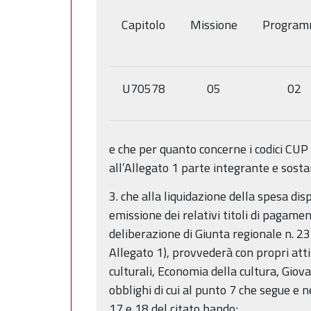
Capitolo
Missione
Progra
U70578
05
02
e che per quanto concerne i codici CUP
all’Allegato 1 parte integrante e sosta
3. che alla liquidazione della spesa dis
emissione dei relativi titoli di pagamen
deliberazione di Giunta regionale n. 237
Allegato 1), provvederà con propri atti
culturali, Economia della cultura, Gio
obblighi di cui al punto 7 che segue e n
17 e 18 del citato bando;