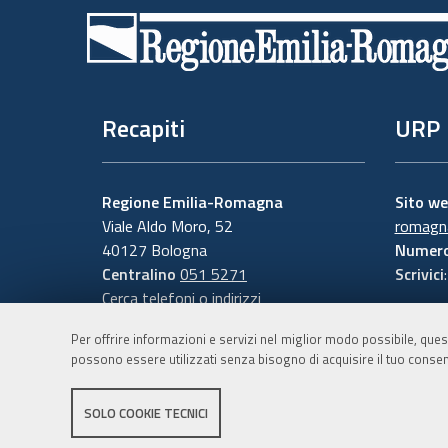
di
pagina
Recapiti
URP
Regione Emilia-Romagna
Sito w
Viale Aldo Moro, 52
romagna
40127 Bologna
Numero
Centralino
051 5271
Scrivici
Cerca telefoni o indirizzi
Per offrire informazioni e servizi nel miglior modo possibile, ques
possono essere utilizzati senza bisogno di acquisire il tuo consen
SOLO COOKIE TECNICI