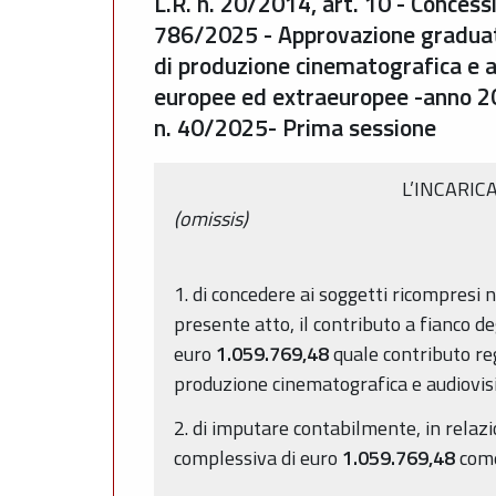
L.R. n. 20/2014, art. 10 - Concess
786/2025 - Approvazione graduato
di produzione cinematografica e a
europee ed extraeuropee -anno 20
n. 40/2025- Prima sessione
L’INCARIC
(omissis)
1. di concedere ai soggetti ricompresi n
presente atto, il contributo a fianco d
euro
1.059.769,48
quale contributo reg
produzione cinematografica e audiovisiv
2. di imputare contabilmente, in relazi
complessiva di euro
1.059.769,48
come