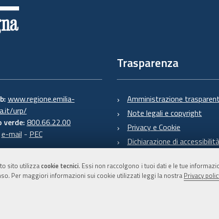
Trasparenza
eb:
www.regione.emilia-
Amministrazione trasparen
.it/urp/
Note legali e copyright
 verde:
800.66.22.00
Privacy e Cookie
:
e-mail
-
PEC
Dichiarazione di accessibilit
to sito utilizza
cookie tecnici
. Essi non raccolgono i tuoi dati e le tue informaz
so. Per maggiori informazioni sui cookie utilizzati leggi la nostra
Privacy polic
C.F. 800.625.903.79