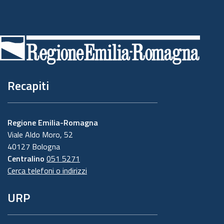
Piè
di
pagina
Recapiti
Regione Emilia-Romagna
Viale Aldo Moro, 52
40127 Bologna
Centralino
051 5271
Cerca telefoni o indirizzi
URP