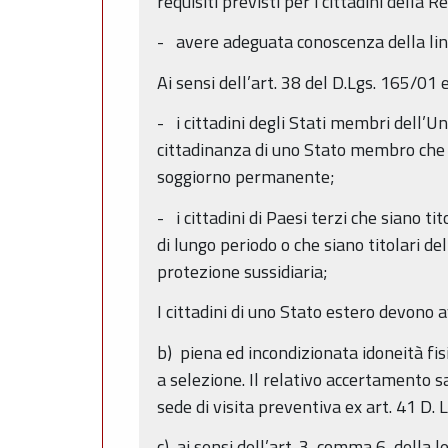
requisiti previsti per i cittadini della R
- avere adeguata conoscenza della lin
Ai sensi dell’art. 38 del D.Lgs. 165/01 
- i cittadini degli Stati membri dell’Un
cittadinanza di uno Stato membro che sia
soggiorno permanente;
- i cittadini di Paesi terzi che siano t
di lungo periodo o che siano titolari del
protezione sussidiaria;
I cittadini di uno Stato estero devono 
b) piena ed incondizionata idoneità fis
a selezione. Il relativo accertamento s
sede di visita preventiva ex art. 41 D. L
c) ai sensi dell’art. 3, comma 6, della 