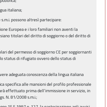
epubblica;
gua italiana;
e s.m.i. possono altresì partecipare:
ione Europea e i loro familiari non aventi la
no titolari del diritto di soggiorno o del diritto di
itolari del permesso di soggiorno CE per soggiornanti
lo status di rifugiato ovvero dello status di
avere adeguata conoscenza della lingua italiana
ica specifica alle mansioni del profilo professionale
arà effettuato prima dell’immissione in servizio, in
gs. N. 81/2008 s.m.i.;
legge 15.5.1997 n. 127, la partecipazione agli avvisi