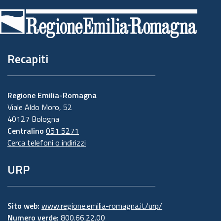
di
pagina
Recapiti
Regione Emilia-Romagna
Viale Aldo Moro, 52
40127 Bologna
Centralino
051 5271
Cerca telefoni o indirizzi
URP
Sito web:
www.regione.emilia-romagna.it/urp/
Numero verde:
800.66.22.00