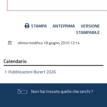
Azioni
STAMPA
ANTEPRIMA
VERSIONE
sul
STAMPABILE
documento
ultima modifica
18 giugno 2010 12:14
Calendario
Pubblicazioni Burert 2026
Non hai trovato quello che cerchi ?
Piè