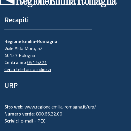
pagina
Recapiti
Regione Emilia-Romagna
Viale Aldo Moro, 52
40127 Bologna
Centralino
051 5271
Cerca telefoni o indirizzi
URP
Sito web:
www.regione.emilia-romagna.it/urp/
Numero verde:
800.66.22.00
Scrivici
:
e-mail
-
PEC