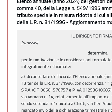
Elenco annuale (anno 2024) dei gestori degl
comma 40, della Legge n. 549/1995 amm
tributo speciale in misura ridotta di cui al
della L.R. n. 31/1996 - Aggiornamento 
IL DIRIGENTE FIRM
(omissis)
determina
per le motivazioni e le considerazioni formulat
integralmente richiamate:
a) di cancellare d'ufficio dall'Elenco annuale (an
13 ter della L.R. n. 31/1996, con decorrenza 1
S.P.A. (C.F. 00601570757 e P.IVA 01253610685), 
via Vomano n. 14, relativamente all’impianto di
solido secondario” ubicato a Chieti, via Per Popol
mancato invio della dichiarazione trimestrale ri