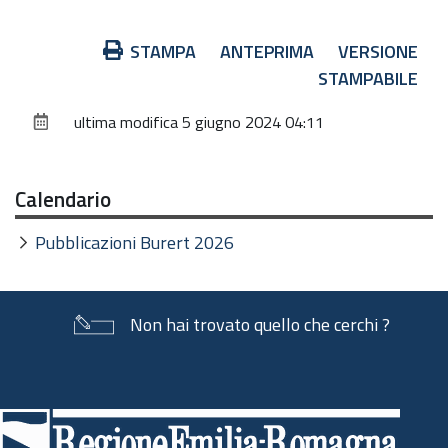
Azioni
STAMPA
ANTEPRIMA
VERSIONE
sul
STAMPABILE
documento
ultima modifica
5 giugno 2024 04:11
Calendario
Pubblicazioni Burert 2026
Non hai trovato quello che cerchi ?
Piè
di
pagina