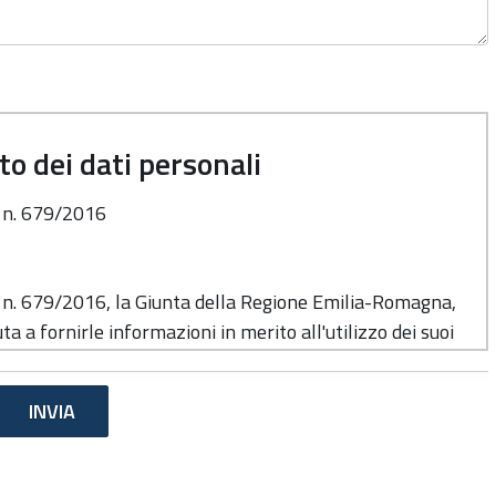
o dei dati personali
o n. 679/2016
o n. 679/2016, la Giunta della Regione Emilia-Romagna,
ta a fornirle informazioni in merito all'utilizzo dei suoi
e del trattamento
di cui alla presente informativa è la Giunta della
 Viale Aldo Moro n. 52, cap. 40127.