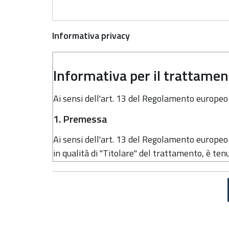
Informativa privacy
Informativa per il trattament
Ai sensi dell'art. 13 del Regolamento europe
1. Premessa
Ai sensi dell'art. 13 del Regolamento europe
in qualità di "Titolare" del trattamento, è tenu
dati personali.
2. Identità e dati di contatto del titolar
Il Titolare del trattamento dei dati personali 
Regione Emilia-Romagna, con sede in Bologna,