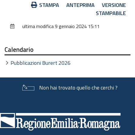
Azioni
STAMPA
ANTEPRIMA
VERSIONE
sul
STAMPABILE
documento
ultima modifica
9 gennaio 2024 15:11
Calendario
Pubblicazioni Burert 2026
Non hai trovato quello che cerchi ?
Piè
di
pagina