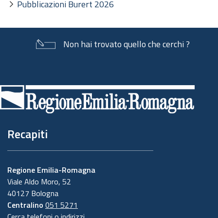
Pubblicazioni Burert 2026
Non hai trovato quello che cerchi ?
Piè
di
pagina
Recapiti
Regione Emilia-Romagna
Viale Aldo Moro, 52
40127 Bologna
Centralino
051 5271
Cerca telefoni o indirizzi