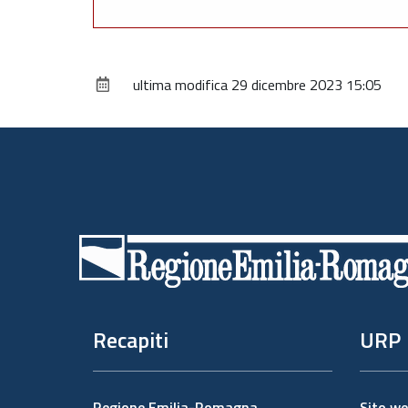
ultima modifica
29 dicembre 2023 15:05
Piè
di
pagina
Recapiti
URP
Regione Emilia-Romagna
Sito w