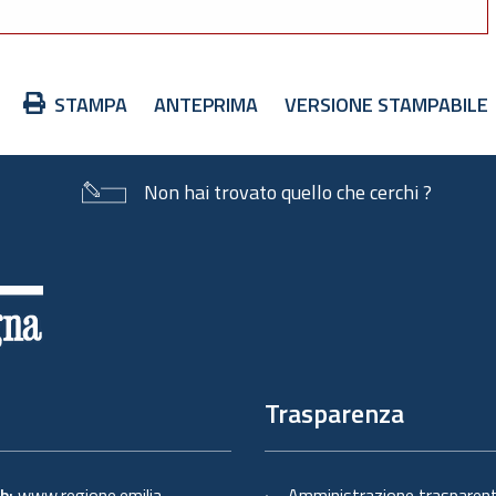
Azioni
STAMPA
ANTEPRIMA
VERSIONE STAMPABILE
sul
documento
Non hai trovato quello che cerchi ?
Trasparenza
eb:
www.regione.emilia-
Amministrazione trasparen