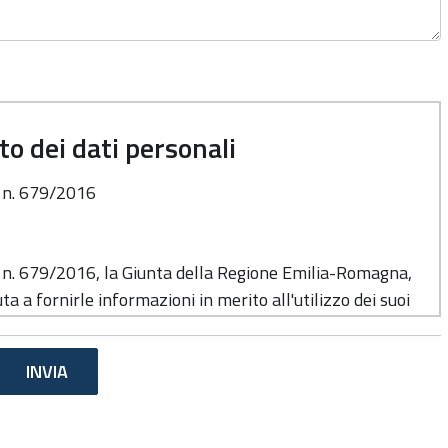
o dei dati personali
o n. 679/2016
o n. 679/2016, la Giunta della Regione Emilia-Romagna,
ta a fornirle informazioni in merito all'utilizzo dei suoi
e del trattamento
di cui alla presente informativa è la Giunta della
 Viale Aldo Moro n. 52, cap. 40127.