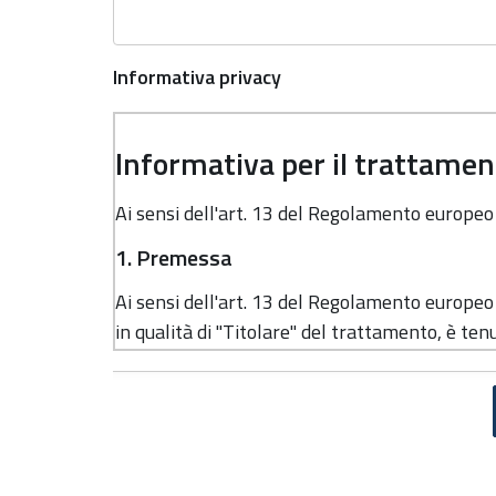
Informativa privacy
Informativa per il trattament
Ai sensi dell'art. 13 del Regolamento europe
1. Premessa
Ai sensi dell'art. 13 del Regolamento europe
in qualità di "Titolare" del trattamento, è tenu
dati personali.
2. Identità e dati di contatto del titolar
Il Titolare del trattamento dei dati personali 
Regione Emilia-Romagna, con sede in Bologna,