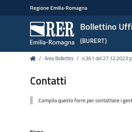
Regione Emilia-Romagna
Bollettino Uf
(BURERT)
Tu
Home
Area Bollettini
n.361 del 27.12.2023 pe
sei
qui:
Contatti
Compila questo form per contattare i gesto
Nome