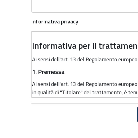
Informativa privacy
Informativa per il trattament
Ai sensi dell'art. 13 del Regolamento europe
1. Premessa
Ai sensi dell'art. 13 del Regolamento europe
in qualità di "Titolare" del trattamento, è tenu
dati personali.
2. Identità e dati di contatto del titolar
Il Titolare del trattamento dei dati personali 
Regione Emilia-Romagna, con sede in Bologna,