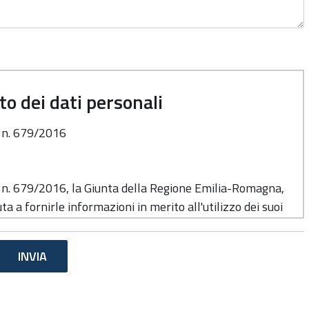
o dei dati personali
o n. 679/2016
o n. 679/2016, la Giunta della Regione Emilia-Romagna,
ta a fornirle informazioni in merito all'utilizzo dei suoi
e del trattamento
di cui alla presente informativa è la Giunta della
 Viale Aldo Moro n. 52, cap. 40127.