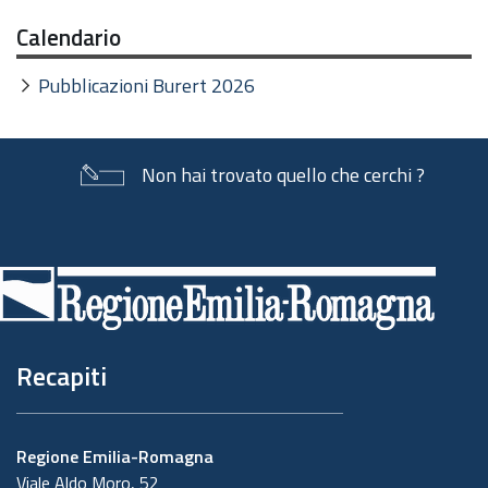
Calendario
Pubblicazioni Burert 2026
Non hai trovato quello che cerchi ?
Piè
di
pagina
Recapiti
Regione Emilia-Romagna
Viale Aldo Moro, 52