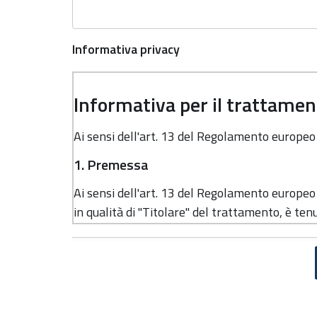
Informativa privacy
Informativa per il trattament
Ai sensi dell'art. 13 del Regolamento europe
1. Premessa
Ai sensi dell'art. 13 del Regolamento europe
in qualità di "Titolare" del trattamento, è tenu
dati personali.
2. Identità e dati di contatto del titolar
Il Titolare del trattamento dei dati personali 
Regione Emilia-Romagna, con sede in Bologna,