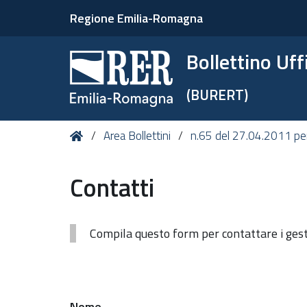
Regione Emilia-Romagna
Bollettino Uf
(BURERT)
Tu
Home
Area Bollettini
n.65 del 27.04.2011 per
sei
qui:
Contatti
Compila questo form per contattare i gesto
Nome