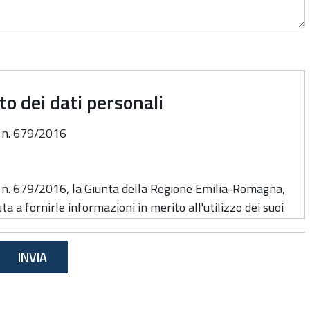
o dei dati personali
o n. 679/2016
o n. 679/2016, la Giunta della Regione Emilia-Romagna,
ta a fornirle informazioni in merito all'utilizzo dei suoi
e del trattamento
di cui alla presente informativa è la Giunta della
 Viale Aldo Moro n. 52, cap. 40127.