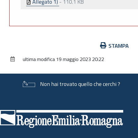
Allegato 1)
-
110.1 KB
Azioni
STAMPA
sul
ultima modifica
19 maggio 2023 20:22
documento
Non hai trovato quello che cerchi ?
Piè
di
pagina