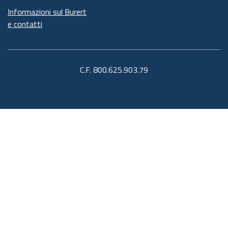
Informazioni sul Burert
e contatti
C.F. 800.625.903.79