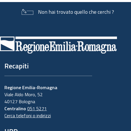
Non hai trovato quello che cerchi ?
Piè
di
pagina
Recapiti
Regione Emilia-Romagna
Viale Aldo Moro, 52
40127 Bologna
Centralino
051 5271
Cerca telefoni o indirizzi