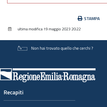
Azioni
STAMPA
sul
ultima modifica
19 maggio 2023 20:22
documento
Non hai trovato quello che cerchi ?
Piè
di
pagina
Recapiti