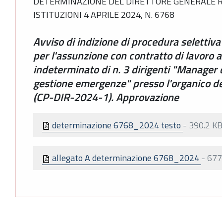
DETERMINAZIONE DEL DIRETTORE GENERALE RI
ISTITUZIONI 4 APRILE 2024, N. 6768
Avviso di indizione di procedura selettiva 
per l'assunzione con contratto di lavoro 
indeterminato di n. 3 dirigenti "Manager d
gestione emergenze" presso l'organico d
(CP-DIR-2024-1). Approvazione
determinazione 6768_2024 testo
-
390.2 K
allegato A determinazione 6768_2024
-
677