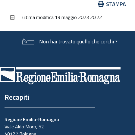
Azioni
STAMPA
sul
ultima modifica
19 maggio 2023 20:22
documento
Non hai trovato quello che cerchi ?
Piè
di
pagina
Recapiti
Regione Emilia-Romagna
Viale Aldo Moro, 52
40127 Bologna