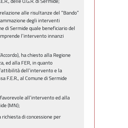
.R., delle O.G.R. di Sermide;
n relazione alle risultanze del “Bando”
ogrammazione degli interventi
ne di Sermide quale beneficiario del
omprende l’intervento innanzi
’Accordo), ha chiesto alla Regione
, ed alla FER, in quanto
attibilità dell’intervento e la
ssa F.E.R., al Comune di Sermide
avorevole all’intervento ed alla
rmide (MN);
 richiesta di concessione per