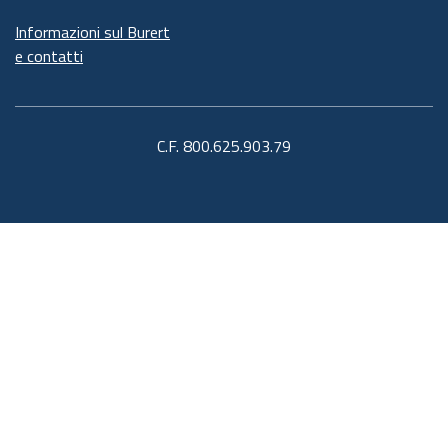
Informazioni sul Burert
e contatti
C.F. 800.625.903.79