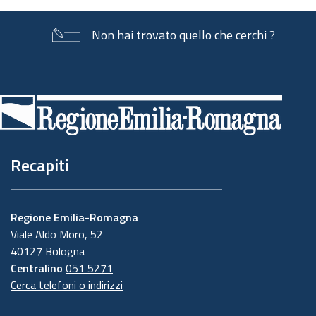
Non hai trovato quello che cerchi ?
Piè
di
pagina
Recapiti
Regione Emilia-Romagna
Viale Aldo Moro, 52
40127 Bologna
Centralino
051 5271
Cerca telefoni o indirizzi