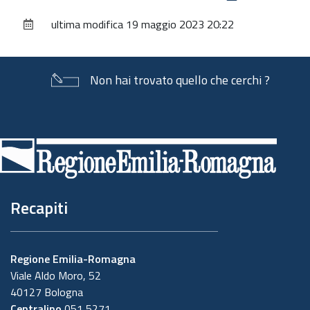
sul
ultima modifica
19 maggio 2023 20:22
documento
Non hai trovato quello che cerchi ?
Piè
di
pagina
Recapiti
Regione Emilia-Romagna
Viale Aldo Moro, 52
40127 Bologna
Centralino
051 5271