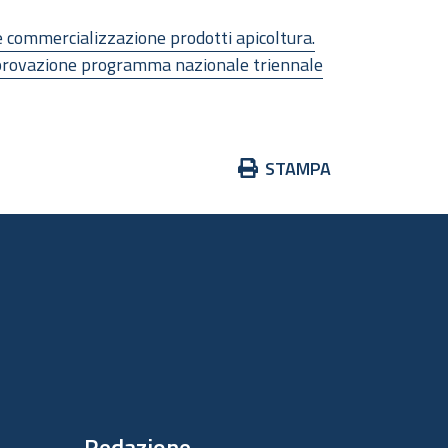
commercializzazione prodotti apicoltura.
pprovazione programma nazionale triennale
Azioni
STAMPA
sul
documento
Redazione