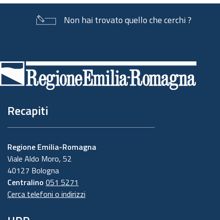
Non hai trovato quello che cerchi ?
Piè
di
pagina
Recapiti
Regione Emilia-Romagna
Viale Aldo Moro, 52
40127 Bologna
Centralino
051 5271
Cerca telefoni o indirizzi