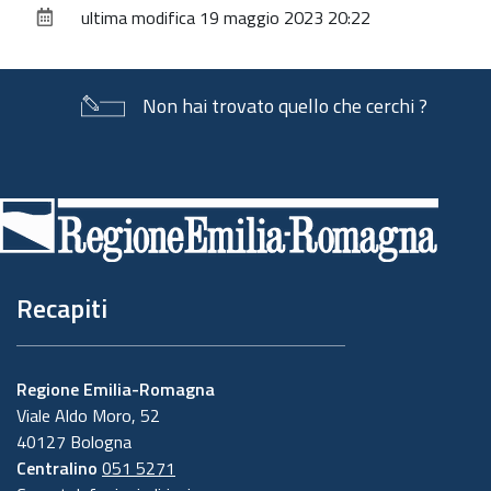
ultima modifica
19 maggio 2023 20:22
documento
Non hai trovato quello che cerchi ?
Piè
di
pagina
Recapiti
Regione Emilia-Romagna
Viale Aldo Moro, 52
40127 Bologna
Centralino
051 5271