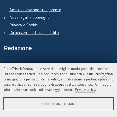
Amministrazione trasparente
Note legali e copyright
Privacy e Cookie
Dichiarazione di accessibilità
Redazione
Informazioni sul Burert
Per offrire informazioni e servizi nel miglior modo possibile, questo sito
e contatti
utilizza
cookie tecnici
. Essi non raccolgono i tuoi dati e le tue informazioni
di navigazione per scopi di marketing e profilazione, e pertanto possono
essere utilizzati senza bisogno di acquisire il tuo consenso. Per maggiori
informazioni sui cookie utilizzati leggi la nostra
Privacy policy
.
C.F. 800.625.903.79
SOLO COOKIE TECNICI