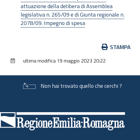
attuazione della delibera di Assemblea
legislativa n. 265/09 e di Giunta regionale n.
2078/09. Impegno di spesa
Azioni
STAMPA
sul
ultima modifica
19 maggio 2023 20:22
documento
Non hai trovato quello che cerchi ?
Piè
di
pagina