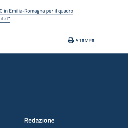
00 in Emilia-Romagna per il quadro
itat"
Azioni
STAMPA
sul
documento
Redazione