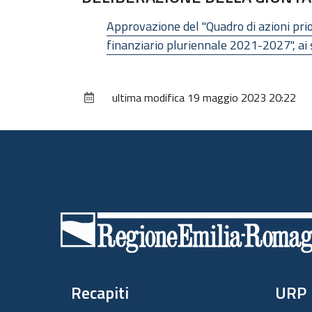
Approvazione del "Quadro di azioni pri
finanziario pluriennale 2021-2027", ai s
ultima modifica
19 maggio 2023 20:22
Piè
di
pagina
Recapiti
URP