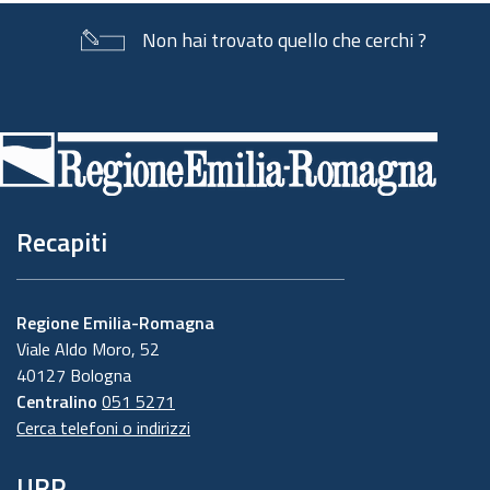
Non hai trovato quello che cerchi ?
Piè
di
pagina
Recapiti
Regione Emilia-Romagna
Viale Aldo Moro, 52
40127 Bologna
Centralino
051 5271
Cerca telefoni o indirizzi
URP