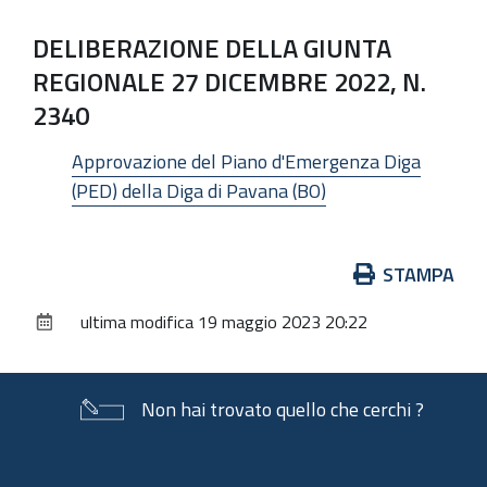
DELIBERAZIONE DELLA GIUNTA
REGIONALE 27 DICEMBRE 2022, N.
2340
Approvazione del Piano d'Emergenza Diga
(PED) della Diga di Pavana (BO)
Azioni
STAMPA
sul
ultima modifica
19 maggio 2023 20:22
documento
Non hai trovato quello che cerchi ?
Piè