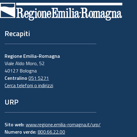
di
pagina
Recapiti
Regione Emilia-Romagna
Viale Aldo Moro, 52
40127 Bologna
Centralino
051 5271
Cerca telefoni o indirizzi
URP
Sito web:
www.regione.emilia-romagna.it/urp/
Numero verde:
800.66.22.00